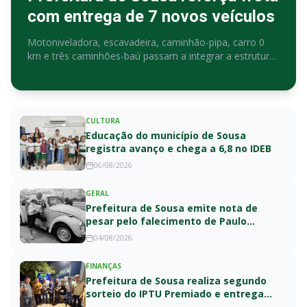
com entrega de 7 novos veículos
Motoniveladora, escavadeira, caminhão-pipa, carro 0
km e três caminhões-baú passam a integrar a estrutura
operacional do município, ampliando a capacidade de
atendimento à população
CULTURA
Educação do município de Sousa
registra avanço e chega a 6,8 no IDEB
06/08/2026
GERAL
Prefeitura de Sousa emite nota de
pesar pelo falecimento de Paulo
Galdino, responsável pela estrutura
04/08/2026
metálica do Portal dos Dinossauros
FINANÇAS
Prefeitura de Sousa realiza segundo
sorteio do IPTU Premiado e entrega
prêmio de R$ 10 mil